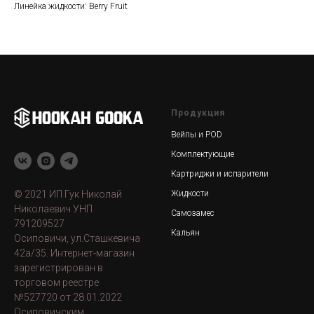
Линейка жидкости: Berry Fruit
Продукция
Вейпы и POD
Комплектующие
Картриджи и испарители
© 2021 ИП Гук Николай
Жидкости
Николаевич УНП
Самозамес
791209527
Кальян
Осиповичи, ул.Сташкевича
42а/35. Интернет-магазин
зарегистрирован в
торговом реестре
№527720 от 28.01.2022
Осиповичским