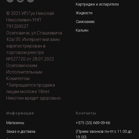
Картриджи и испарители
© 2021 ИП Гук Николай
Жидкости
Николаевич УНП
Самозамес
791209527
Кальян
Осиповичи, ул.Сташкевича
42а/35. Интернет-магазин
зарегистрирован в
торговом реестре
№527720 от 28.01.2022
Осиповичским
Исполнительным
Комитетом.
*Запрещается продажа
лицам моложе 18лет.
Никотин вредит здоровью.
Информация
Контакты
Магазины
+375 (33) 669-09-66
Заказ и доставка
(Прием звонков пн-пт с 11.00 до
19.00)