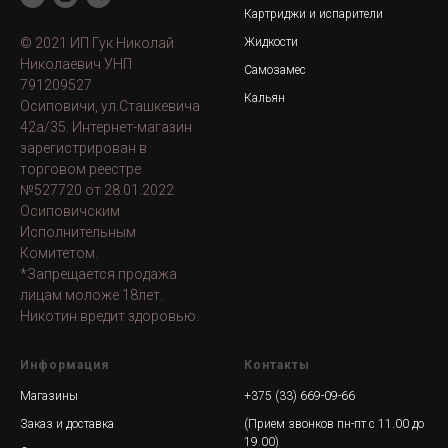
Картриджи и испарители
© 2021 ИП Гук Николай
Жидкости
Николаевич УНП
Самозамес
791209527
Кальян
Осиповичи, ул.Сташкевича
42а/35. Интернет-магазин
зарегистрирован в
торговом реестре
№527720 от 28.01.2022
Осиповичским
Исполнительным
Комитетом.
*Запрещается продажа
лицам моложе 18лет.
Никотин вредит здоровью.
Информация
Контакты
Магазины
+375 (33) 669-09-66
Заказ и доставка
(Прием звонков пн-пт с 11.00 до
19.00)