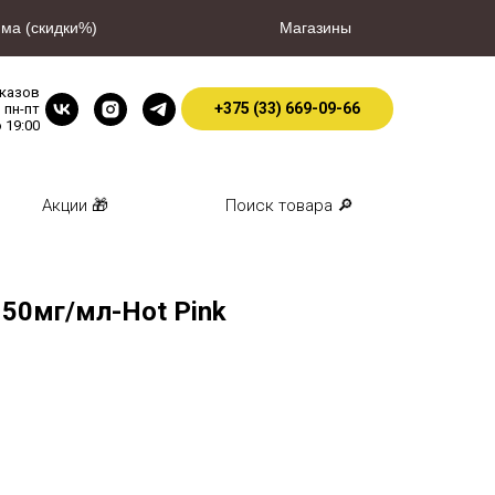
ма (скидки%)
Магазины
аказов
+375 (33) 669-09-66
пн-пт
о 19:00
Акции 🎁
Поиск товара 🔎
 50мг/мл-Hot Pink