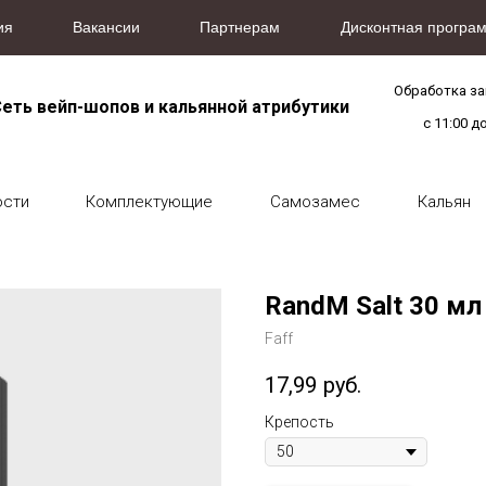
ия
Вакансии
Партнерам
Дисконтная програм
Обработка з
еть вейп-шопов и кальянной атрибутики
с 11:00 д
ости
Комплектующие
Самозамес
Кальян
RandM Salt 30 мл
Faff
17,99
руб.
Крепость