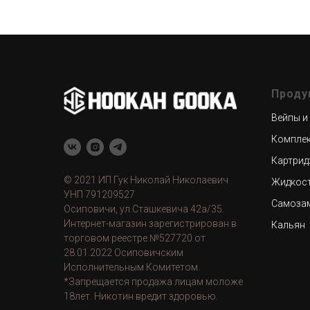
Проду
Вейпы и
Компле
Картрид
© 2021 ИП Гук Николай Николаевич
Жидкос
УНП 791209527
Самоза
Осиповичи, ул.Сташкевича 42а/35.
Интернет-магазин зарегистрирован в
Кальян
торговом реестре №527720 от
28.01.2022 Осиповичским
Исполнительным Комитетом.
*Запрещается продажа лицам моложе
18лет. Никотин вредит здоровью.