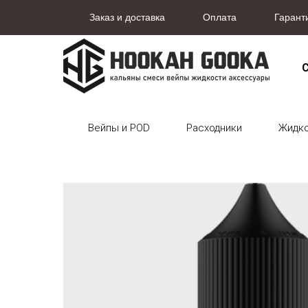
Заказ и доставка
Оплата
Гарант
С
Вейпы и POD
Расходники
Жидк