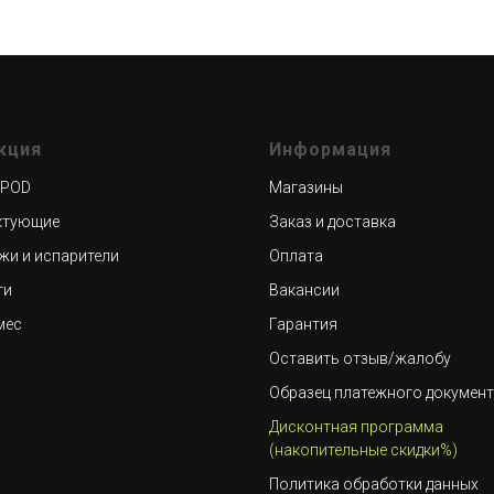
кция
Информация
 POD
Магазины
ктующие
Заказ и доставка
жи и испарители
Оплата
ти
Вакансии
мес
Гарантия
Оставить отзыв/жалобу
Образец платежного докумен
Дисконтная программа
(накопительные скидки%)
Политика обработки данных