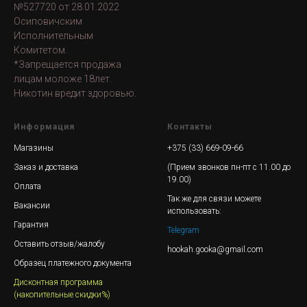
№527720 от 28.01.2022
Осиповичским
Исполнительным
Комитетом.
*Запрещается продажа
лицам моложе 18лет.
Никотин вредит здоровью.
Информация
Контакты
Магазины
+375 (33) 669-09-66
Заказ и доставка
(Прием звонков пн-пт с 11.00 до
19.00)
Оплата
Так же для связи можете
Вакансии
использовать:
Гарантия
Telegram
Оставить отзыв/жалобу
hookah.gooka@gmail.com
Образец платежного документа
Дисконтная программа
(накопительные скидки%)