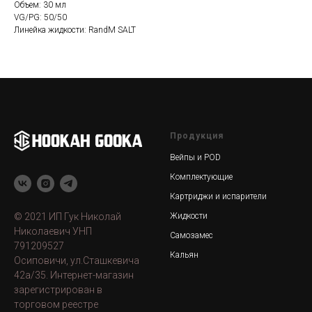
Объем: 30 мл
VG/PG: 50/50
Линейка жидкости: RandM SALT
Продукция
Вейпы и POD
Комплектующие
Картриджи и испарители
© 2021 ИП Гук Николай
Жидкости
Николаевич УНП
Самозамес
791209527
Кальян
Осиповичи, ул.Сташкевича
42а/35. Интернет-магазин
зарегистрирован в
торговом реестре