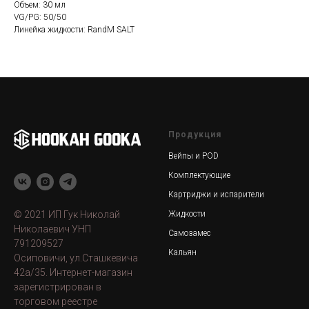
Объем: 30 мл
VG/PG: 50/50
Линейка жидкости: RandM SALT
Продукция
Вейпы и POD
Комплектующие
Картриджи и испарители
© 2021 ИП Гук Николай
Жидкости
Николаевич УНП
Самозамес
791209527
Кальян
Осиповичи, ул.Сташкевича
42а/35. Интернет-магазин
зарегистрирован в
торговом реестре