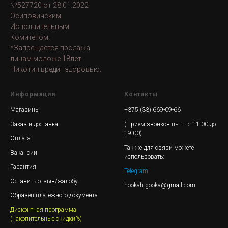
№527720 от 28.01.2022
Осиповичским
Исполнительным
Комитетом.
*Запрещается продажа
лицам моложе 18лет.
Никотин вредит здоровью.
Информация
Контакты
Магазины
+375 (33) 669-09-66
Заказ и доставка
(Прием звонков пн-пт с 11.00 до
19.00)
Оплата
Так же для связи можете
Вакансии
использовать:
Гарантия
Telegram
Оставить отзыв/жалобу
hookah.gooka@gmail.com
Образец платежного документа
Дисконтная программа
(накопительные скидки%)