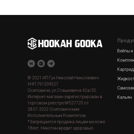
Проду
Вейпы и
Компле
Картрид
© 2021 ИП Гук Николай Николаевич
Жидкос
УНП 791209527
Самоза
Осиповичи, ул.Сташкевича 42а/35.
Интернет-магазин зарегистрирован в
Кальян
торговом реестре №527720 от
28.01.2022 Осиповичским
Исполнительным Комитетом.
*Запрещается продажа лицам моложе
18лет. Никотин вредит здоровью.