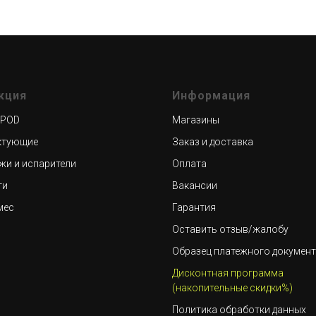
кция
Информация
 POD
Магазины
ктующие
Заказ и доставка
жи и испарители
Оплата
ти
Вакансии
мес
Гарантия
Оставить отзыв/жалобу
Образец платежного докумен
Дисконтная программа
(накопительные скидки%)
Политика обработки данных