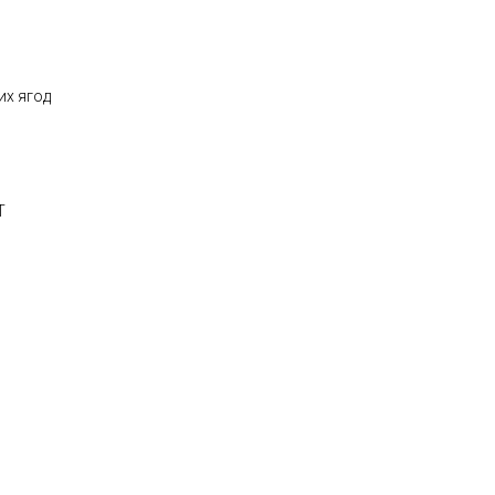
их ягод
T