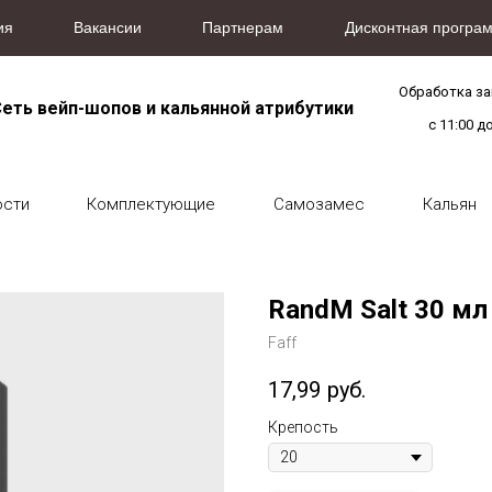
ия
Вакансии
Партнерам
Дисконтная програм
Обработка з
еть вейп-шопов и кальянной атрибутики
с 11:00 д
ости
Комплектующие
Самозамес
Кальян
RandM Salt 30 мл 
Faff
17,99
руб.
Крепость