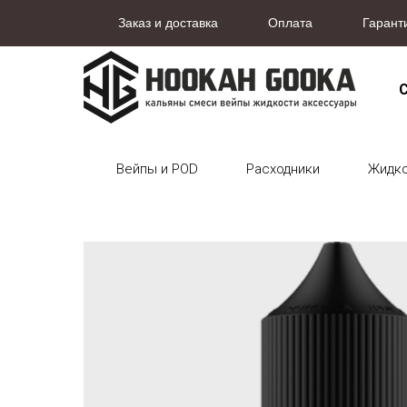
Заказ и доставка
Оплата
Гарант
С
Вейпы и POD
Расходники
Жидк