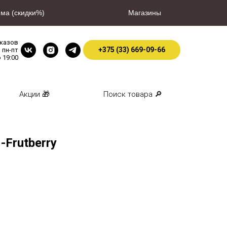
ма (скидки%)
Магазины
аказов
+375 (33) 669-09-66
пн-пт
о 19:00
Акции 🎁
Поиск товара 🔎
-Frutberry