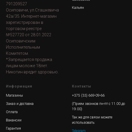
791209527
Кальян
Осиповичи, ул.Сташкевича
42а/35. Интернет-магазин
зарегистрирован в
торговом реестре
№527720 от 28.01.2022
Осиповичским
Исполнительным
Комитетом.
*Запрещается продажа
лицам моложе 18лет.
Никотин вредит здоровью.
Информация
Контакты
Магазины
+375 (33) 669-09-66
Заказ и доставка
(Прием звонков пн-пт с 11.00 до
19.00)
Оплата
Так же для связи можете
Вакансии
использовать:
Гарантия
Telegram