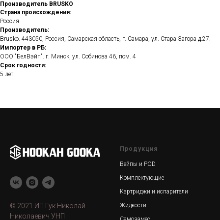
Производитель BRUSKO
Страна происхождения:
Россия
Производитель:
Brusko. 443050, Россия, Самарская область, г. Самара, ул. Стара Загора д.27.
Импортер в РБ:
ООО "БелВэйп". г. Минск, ул. Собинова 46, пом. 4
Срок годности:
5 лет
Продукция
Вейпы и POD
Комплектующие
Картриджи и испарители
© 2021 ИП Гук Николай
Жидкости
Николаевич УНП
Самозамес