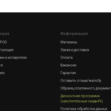
кция
Информация
 POD
Магазины
ктующие
Заказ и доставка
жи и испарители
Оплата
ти
Вакансии
мес
Гарантия
Оставить отзыв/жалобу
Образец платежного докумен
Дисконтная программа
(накопительные скидки%)
Политика обработки данных