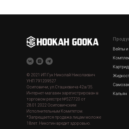
Проду
Вейпы и
Компле
Картрид
© 2021 ИП Гук Николай Николаевич
Жидкос
УНП 791209527
Самоза
Осиповичи, ул.Сташкевича 42а/35.
Интернет-магазин зарегистрирован в
Кальян
торговом реестре №527720 от
28.01.2022 Осиповичским
Исполнительным Комитетом.
*Запрещается продажа лицам моложе
18лет. Никотин вредит здоровью.