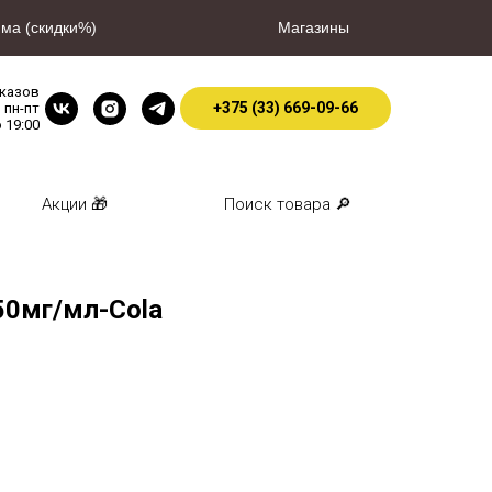
ма (скидки%)
Магазины
аказов
+375 (33) 669-09-66
пн-пт
о 19:00
Акции 🎁
Поиск товара 🔎
50мг/мл-Cola