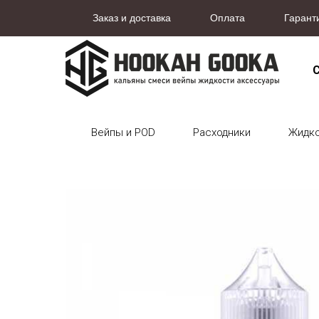
Заказ и доставка
Оплата
Гарант
С
Вейпы и POD
Расходники
Жидк