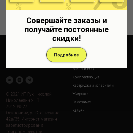
Объем: 30 мл
VG/PG: 50/50
Линейка жидкости: SMPL SALT
Совершайте заказы и
получайте постоянные
скидки!
Подробнее
Продукция
Вейпы и POD
Комплектующие
Картриджи и испарители
© 2021 ИП Гук Николай
Жидкости
Николаевич УНП
Самозамес
791209527
Кальян
Осиповичи, ул.Сташкевича
42а/35. Интернет-магазин
зарегистрирован в
торговом реестре