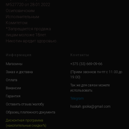
№527720 от 28.01.2022
Осиповичским
Исполнительным
Комитетом.
*Запрещается продажа
лицам моложе 18лет.
Никотин вредит здоровью.
Информация
Контакты
Магазины
+375 (33) 669-09-66
Заказ и доставка
(Прием звонков пн-пт с 11.00 до
19.00)
Оплата
Так же для связи можете
Вакансии
использовать:
Гарантия
Telegram
Оставить отзыв/жалобу
hookah.gooka@gmail.com
Образец платежного документа
Дисконтная программа
(накопительные скидки%)