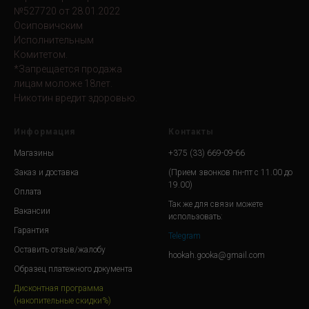
№527720 от 28.01.2022
Осиповичским
Исполнительным
Комитетом.
*Запрещается продажа
лицам моложе 18лет.
Никотин вредит здоровью.
Информация
Контакты
Магазины
+375 (33) 669-09-66
Заказ и доставка
(Прием звонков пн-пт с 11.00 до
19.00)
Оплата
Так же для связи можете
Вакансии
использовать:
Гарантия
Telegram
Оставить отзыв/жалобу
hookah.gooka@gmail.com
Образец платежного документа
Дисконтная программа
(накопительные скидки%)