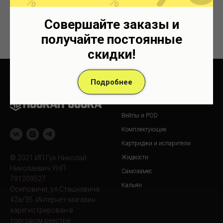
Объем: 30 мл
VG/PG: 50/50
Совершайте заказы и
Линейка жидкости: SMPL SALT
получайте постоянные
скидки!
Подробнее
Продукция
Вейпы и POD
Комплектующие
Картриджи и испарители
© 2021 ИП Гук Николай
Жидкости
Николаевич УНП
Самозамес
791209527
Кальян
Осиповичи, ул.Сташкевича
42а/35. Интернет-магазин
зарегистрирован в
торговом реестре