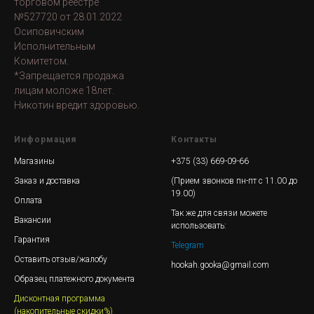
торговом реестре
№527720 от 28.01.2022
Осиповичским
Исполнительным
Комитетом.
*Запрещается продажа
лицам моложе 18лет.
Никотин вредит здоровью.
Информация
Контакты
Магазины
+375 (33) 669-09-66
Заказ и доставка
(Прием звонков пн-пт с 11.00 до
19.00)
Оплата
Так же для связи можете
Вакансии
использовать:
Гарантия
Telegram
Оставить отзыв/жалобу
hookah.gooka@gmail.com
Образец платежного документа
Дисконтная программа
(накопительные скидки%)