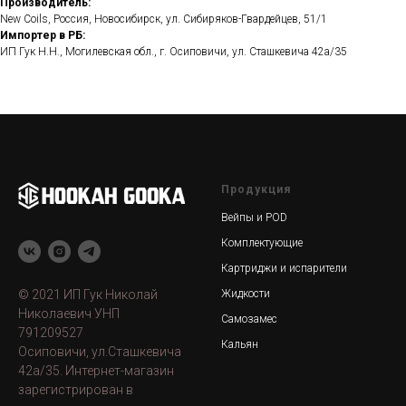
Производитель:
New Coils, Россия, Новосибирск, ул. Сибиряков-Гвардейцев, 51/1
Импортер в РБ:
ИП Гук Н.Н., Могилевская обл., г. Осиповичи, ул. Сташкевича 42а/35
Продукция
Вейпы и POD
Комплектующие
Картриджи и испарители
© 2021 ИП Гук Николай
Жидкости
Николаевич УНП
Самозамес
791209527
Кальян
Осиповичи, ул.Сташкевича
42а/35. Интернет-магазин
зарегистрирован в