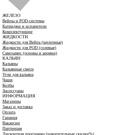
ЖЕЛЕЗО
Вейпы и POD-системы
Катриджи и испарители
Комплектующие
ЖИДКОСТИ
Жидкости для Вейпа (щелочные)
Жидкости для POD (солевые)
Самозамес (основы и аромки)
КАЛЬЯН
Кальяны
Кальянные смеси
Угли для кальяна
Чаши
Колбы
Аксессуары
ИНФОРМАЦИЯ
Магазины
Заказ и доставка
Оплата
Гарания
Вакансии
Партнерам
Дисконтная программа (накопительные скидки%)