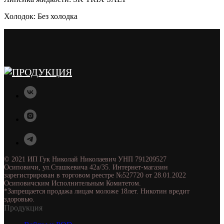
Холодок: Без холодка
© 2021 ИП Гук Николай Николаевич УНП 791209527
Осиповичи, ул.Сташкевича 42а/35. Интернет-магазин
зарегистрирован в торговом реестре №527720 от 28.01.2022
Осиповичским Исполнительным Комитетом.
*Запрещается продажа лицам моложе 18лет. Никотин вредит
здоровью.
Продукция