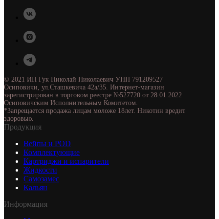
© 2021 ИП Гук Николай Николаевич УНП 791209527
Осиповичи, ул.Сташкевича 42а/35. Интернет-магазин
зарегистрирован в торговом реестре №527720 от 28.01.2022
Осиповичским Исполнительным Комитетом.
*Запрещается продажа лицам моложе 18лет. Никотин вредит
здоровью.
Продукция
Вейпы и POD
Комплектующие
Картриджи и испарители
Жидкости
Самозамес
Кальян
Информация