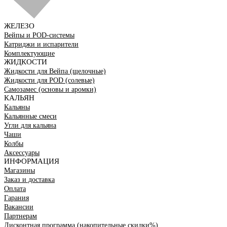
ЖЕЛЕЗО
Вейпы и POD-системы
Катриджи и испарители
Комплектующие
ЖИДКОСТИ
Жидкости для Вейпа (щелочные)
Жидкости для POD (солевые)
Самозамес (основы и аромки)
КАЛЬЯН
Кальяны
Кальянные смеси
Угли для кальяна
Чаши
Колбы
Аксессуары
ИНФОРМАЦИЯ
Магазины
Заказ и доставка
Оплата
Гарания
Вакансии
Партнерам
Дисконтная программа (накопительные скидки%)