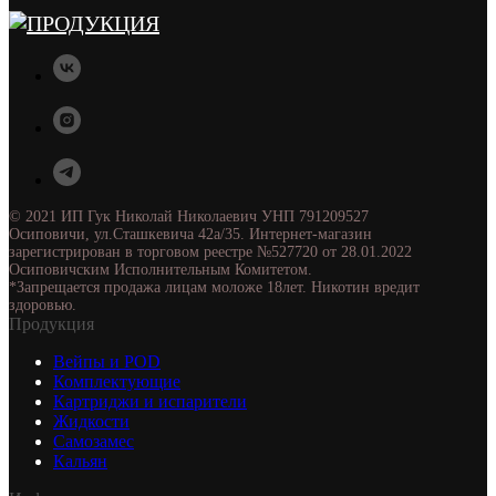
© 2021 ИП Гук Николай Николаевич УНП 791209527
Осиповичи, ул.Сташкевича 42а/35. Интернет-магазин
зарегистрирован в торговом реестре №527720 от 28.01.2022
Осиповичским Исполнительным Комитетом.
*Запрещается продажа лицам моложе 18лет. Никотин вредит
здоровью.
Продукция
Вейпы и POD
Комплектующие
Картриджи и испарители
Жидкости
Самозамес
Кальян