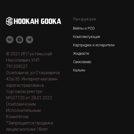
Продукция
Вейпы и POD
Комплектующие
Картриджи и испарители
© 2021 ИП Гук Николай
Жидкости
Николаевич УНП
Самозамес
791209527
Кальян
Осиповичи, ул.Сташкевича
42а/35. Интернет-магазин
зарегистрирован в
торговом реестре
№527720 от 28.01.2022
Осиповичским
Исполнительным
Комитетом.
*Запрещается продажа
лицам моложе 18лет.