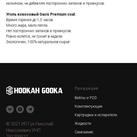
кальяном, не добавляя посторонних запахов и привкусов.
Уголь кокосовый Oasis Premium coal:
Время горения до 1,5 часов.
Много жара, мало пепла.
Нет посторонних запахов и привкусов.
Ровно колется, не тухнет в кадиле.
Экологичен, 100% натуральное сырьё.
Продукция
Вейпы и POD
Комплектующие
Картриджи и испарители
© 2021 ИП Гук Николай
Жидкости
Николаевич УНП
Самозамес
791209527