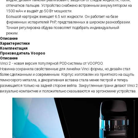
видом, дизайн панелей реализован с защитой от следов жидкости, пыли,
отпечатков пальцев. Устройство снабжено встроенным аккумулятором на
1500 мАч и выдаёт до 50 Вт мощности.
Большой картридж вмещает 6.5 мл жидкости. Он работает на базе
фирменных испарителей PnP, представленных в широком разнообразии.
Точная регулировка обдува позволяет подобрать индивидуальный
режим.
Описание
Характеристики
Комплектация
Производитель Voopoo
Описание
Vinci 2 - новая версия популярной POD-системы от VOOPOO.
Новинка сохранила свойственные для линейки Vinci формы, но дизайн стал
более сделжанным и современным. Корпус изготовлен из приятного на ощупь
темно-серого металла, а декоративная вставка стала менее пестрой и теперь
размещается только на задней стороне вейпа. Закругленные грани делают Vinci 2
визуально компактнее и положительно сказываются на эргономике устройства.