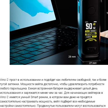
Vinci 2 прост в использовании и подойдет как любителям свободной, так и более
тугой затяжки. Мощности вейпа достаточно, чтобы удовлетворить потребности
любого парильщика. Емкая встроенная батарея выдерживает целый день
использования и заряжается менее чем за час. Для начинающих вейперов в
Vinci 2 имеется умный Smart режим, в котором вам даже не придется
самостоятельно настраивать мощность, вейп подберет все необходимые
настройки самостоятельно. Продвинутые пользователи могут воспользоваться