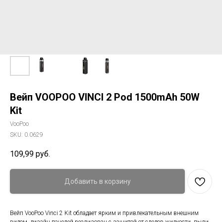
Вейп VOOPOO VINCI 2 Pod 1500mAh 50W
Kit
VooPoo
SKU:
0.0629
109,99
руб.
Добавить в корзину
Вейп VooPoo Vinci 2 Kit обладает ярким и привлекательным внешним